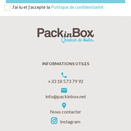
J'ai lu et j'accepte la
Politique de confidentialité
INFORMATIONS UTILES
phone
+33 18 573 79 92
markunread
info@packinbox.net
location_on
Nous contacter
Instagram