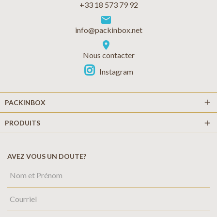
+33 18 573 79 92
markunread
info@packinbox.net
location_on
Nous contacter
Instagram
add
PACKINBOX
PRODUITS
add
AVEZ VOUS UN DOUTE?