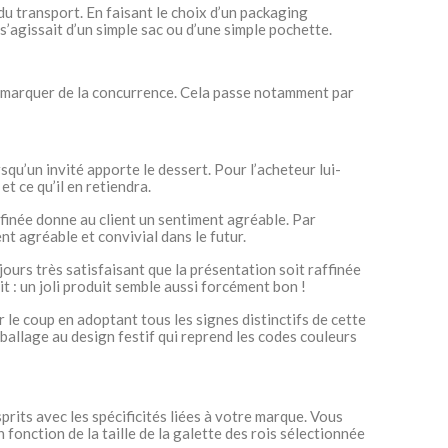
é du transport. En faisant le choix d’un packaging
s’agissait d’un simple sac ou d’une simple pochette.
 démarquer de la concurrence. Cela passe notamment par
squ’un invité apporte le dessert. Pour l’acheteur lui-
et ce qu’il en retiendra.
ffinée donne au client un sentiment agréable. Par
nt agréable et convivial dans le futur.
ujours très satisfaisant que la présentation soit raffinée
it : un joli produit semble aussi forcément bon !
 le coup en adoptant tous les signes distinctifs de cette
mballage au design festif qui reprend les codes couleurs
rits avec les spécificités liées à votre marque. Vous
 fonction de la taille de la galette des rois sélectionnée