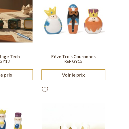
tage Tech
Fève Trois Couronnes
 GY13
REF GY15
le prix
Voir le prix