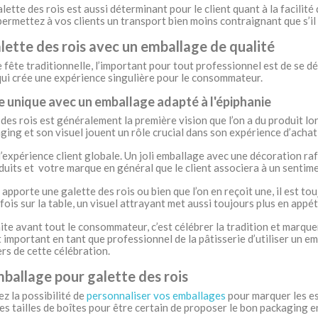
alette des rois est aussi déterminant pour le client quant à la facilit
permettez à vos clients un transport bien moins contraignant que s’il 
lette des rois avec un emballage de qualité
 fête traditionnelle, l’important pour tout professionnel est de se
qui crée une expérience singulière pour le consommateur.
e unique avec un emballage adapté à l'épiphanie
 des rois est généralement la première vision que l’on a du produit lor
ging et son visuel jouent un rôle crucial dans son expérience d’achat 
l’expérience client globale. Un joli emballage avec une décoration ra
duits et votre marque en général que le client associera à un sentime
 apporte une galette des rois ou bien que l’on en reçoit une, il est to
fois sur la table, un visuel attrayant met aussi toujours plus en appét
te avant tout le consommateur, c’est célébrer la tradition et marquer
st important en tant que professionnel de la pâtisserie d’utiliser un e
ers de cette célébration.
ballage pour galette des rois
z la possibilité de
personnaliser vos emballages
pour marquer les esp
es tailles de boîtes pour être certain de proposer le bon packaging en