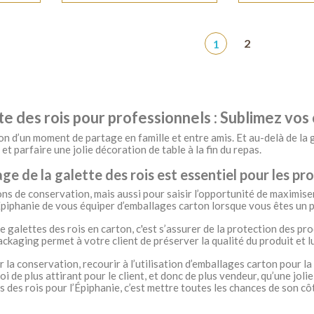
1
2
e des rois pour professionnels : Sublimez vos 
ion d’un moment de partage en famille et entre amis. Et au-delà de la g
 et parfaire une jolie décoration de table à la fin du repas.
ge de la galette des rois est essentiel pour les pr
ons de conservation, mais aussi pour saisir l’opportunité de maximiser
’Épiphanie de vous équiper d’emballages carton lorsque vous êtes un p
e galettes des rois en carton, c'est s’assurer de la protection des pr
packaging permet à votre client de préserver la qualité du produit et 
ur la conservation, recourir à l’utilisation d’emballages carton pour l
i de plus attirant pour le client, et donc de plus vendeur, qu’une joli
 des rois pour l’Épiphanie, c’est mettre toutes les chances de son côt