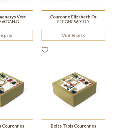
aenerys Vert
Couronne Elizabeth Or
560DAN.G
REF GNC560ELI.Y
le prix
Voir le prix
is Couronnes
Boîte Trois Couronnes