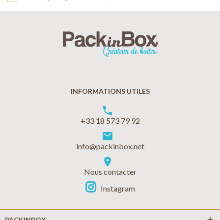
INFORMATIONS UTILES
phone
+33 18 573 79 92
markunread
info@packinbox.net
location_on
Nous contacter
Instagram
add
PACKINBOX