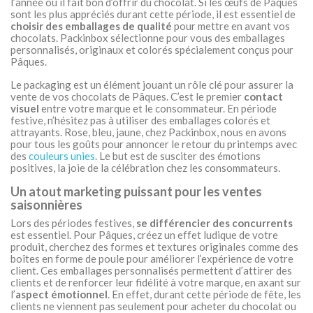
l’année où il fait bon d’offrir du chocolat. Si les œufs de Pâques
sont les plus appréciés durant cette période, il est essentiel de
choisir des emballages de qualité
pour mettre en avant vos
chocolats. Packinbox sélectionne pour vous des emballages
personnalisés, originaux et colorés spécialement conçus pour
Pâques.
Le packaging est un élément jouant un rôle clé pour assurer la
vente de vos chocolats de Pâques. C’est le premier
contact
visuel
entre votre marque et le consommateur. En période
festive, n’hésitez pas à utiliser des emballages colorés et
attrayants. Rose, bleu, jaune, chez Packinbox, nous en avons
pour tous les goûts pour annoncer le retour du printemps avec
des
couleurs unies
. Le but est de susciter des émotions
positives, la joie de la célébration chez les consommateurs.
Un atout marketing puissant pour les ventes
saisonnières
Lors des périodes festives,
se différencier des concurrents
est essentiel. Pour Pâques, créez un effet ludique de votre
produit, cherchez des formes et textures originales comme des
boîtes en forme de poule pour améliorer l’expérience de votre
client. Ces emballages personnalisés permettent d’attirer des
clients et de renforcer leur fidélité à votre marque, en axant sur
l’
aspect émotionnel
. En effet, durant cette période de fête, les
clients ne viennent pas seulement pour acheter du chocolat ou