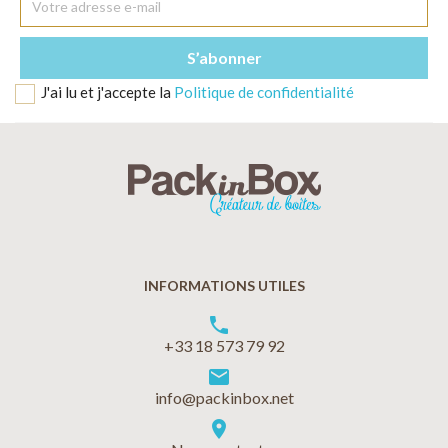
J'ai lu et j'accepte la
Politique de confidentialité
INFORMATIONS UTILES
phone
+33 18 573 79 92
markunread
info@packinbox.net
location_on