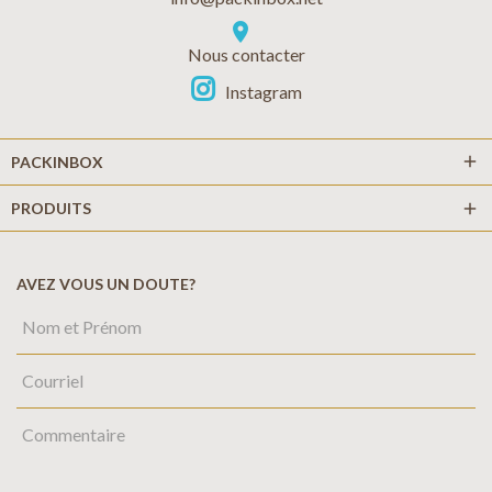
location_on
Nous contacter
Instagram
add
PACKINBOX
PRODUITS
add
AVEZ VOUS UN DOUTE?