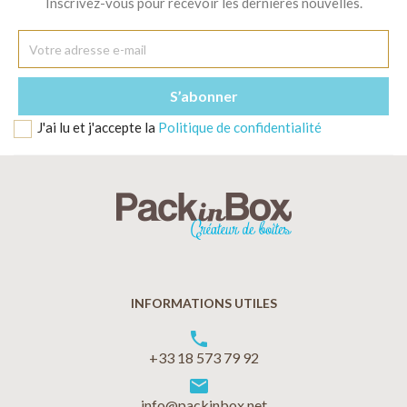
Inscrivez-vous pour recevoir les dernières nouvelles.
J'ai lu et j'accepte la
Politique de confidentialité
INFORMATIONS UTILES
phone
+33 18 573 79 92
markunread
info@packinbox.net