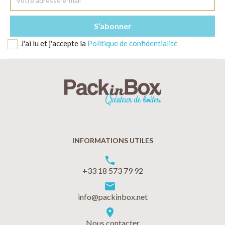
J'ai lu et j'accepte la
Politique de confidentialité
INFORMATIONS UTILES
phone
+33 18 573 79 92
markunread
info@packinbox.net
location_on
Nous contacter