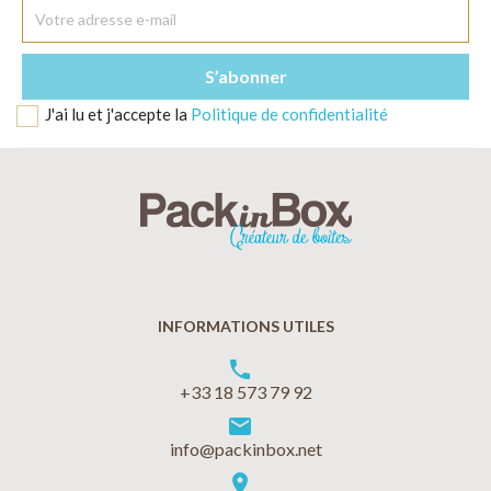
J'ai lu et j'accepte la
Politique de confidentialité
INFORMATIONS UTILES
phone
+33 18 573 79 92
markunread
info@packinbox.net
location_on