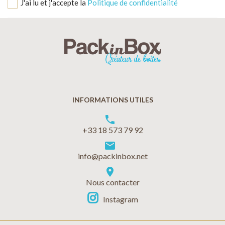
J'ai lu et j'accepte la
Politique de confidentialité
INFORMATIONS UTILES
phone
+33 18 573 79 92
markunread
info@packinbox.net
location_on
Nous contacter
Instagram