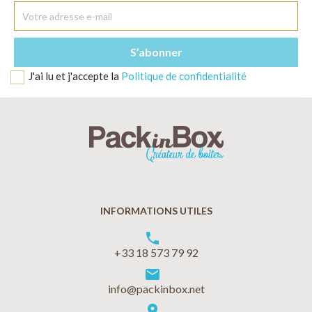
J'ai lu et j'accepte la
Politique de confidentialité
INFORMATIONS UTILES
phone
+33 18 573 79 92
markunread
info@packinbox.net
location_on