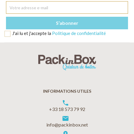
J'ai lu et j'accepte la
Politique de confidentialité
INFORMATIONS UTILES
phone
+33 18 573 79 92
markunread
info@packinbox.net