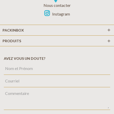
location_on
Nous contacter
Instagram
add
PACKINBOX
PRODUITS
add
AVEZ VOUS UN DOUTE?