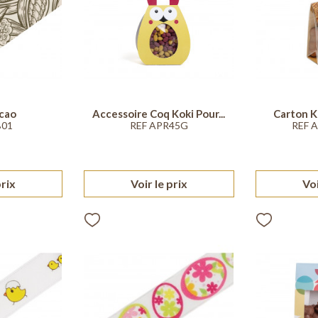
cao
Accessoire Coq Koki Pour...
Carton K
B01
REF APR45G
REF 
prix
Voir le prix
Voi