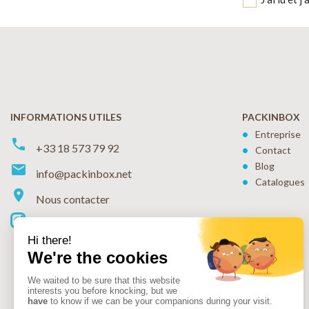
INFORMATIONS UTILES
PACKINBOX
Entreprise
phone
+33 18 573 79 92
Contact
Blog
markunread
info@packinbox.net
Catalogues
location_on
Nous contacter
Instagram