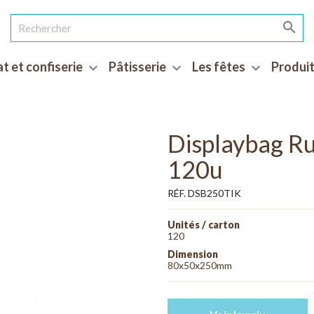

t et confiserie
Pâtisserie
Les fêtes
Produit
expand_more
expand_more
expand_more
Displaybag R
120u
RÉF. DSB250TIK
Unités / carton
120
Dimension
80x50x250mm