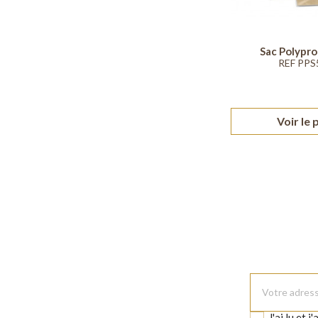
Sac Polypr
REF PPS
Voir le 
J'ai lu et j