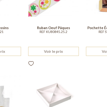
ssins
Ruban Oeuf Pâques
Pochette Éc
21
REF KU80845.25.2
REF 
prix
Voir le prix
Voi