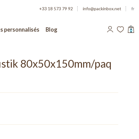
+33 18 573 79 92
info@packinbox.net
fr
s personnalisés
Blog
0
ustik 80x50x150mm/paq