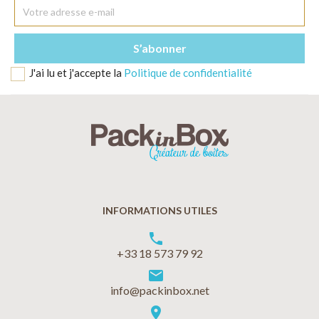
J'ai lu et j'accepte la
Politique de confidentialité
INFORMATIONS UTILES
phone
+33 18 573 79 92
markunread
info@packinbox.net
location_on