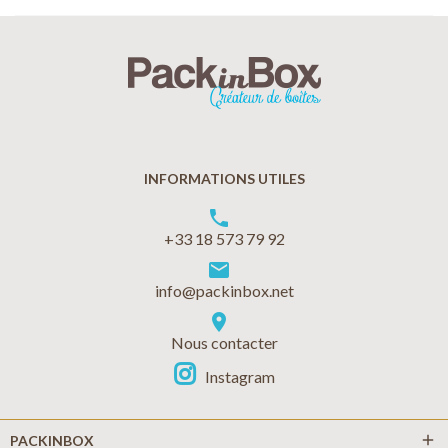
INFORMATIONS UTILES
phone
+33 18 573 79 92
markunread
info@packinbox.net
location_on
Nous contacter
Instagram
add
PACKINBOX