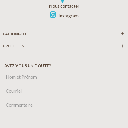
location_on
Nous contacter
Instagram
add
PACKINBOX
PRODUITS
add
AVEZ VOUS UN DOUTE?