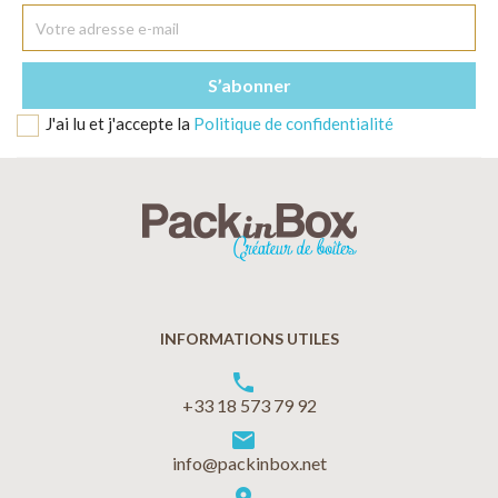
J'ai lu et j'accepte la
Politique de confidentialité
INFORMATIONS UTILES
phone
+33 18 573 79 92
markunread
info@packinbox.net