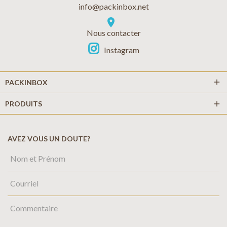
info@packinbox.net
location_on
Nous contacter
Instagram
add
PACKINBOX
PRODUITS
add
AVEZ VOUS UN DOUTE?