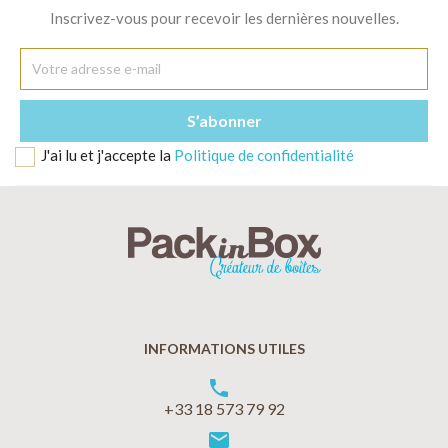
Inscrivez-vous pour recevoir les dernières nouvelles.
J'ai lu et j'accepte la
Politique de confidentialité
INFORMATIONS UTILES
phone
+33 18 573 79 92
markunread