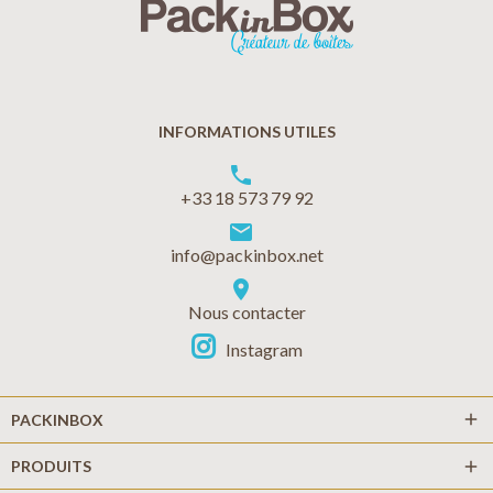
INFORMATIONS UTILES
phone
+33 18 573 79 92
markunread
info@packinbox.net
location_on
Nous contacter
Instagram
add
PACKINBOX
PRODUITS
add