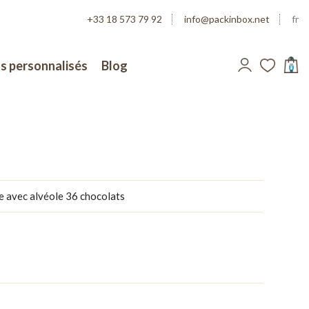
+33 18 573 79 92
info@packinbox.net
fr
s personnalisés
Blog
0
e avec alvéole 36 chocolats