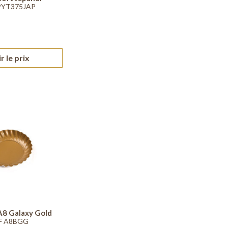
PYT375JAP
r le prix
A8 Galaxy Gold
F A8BGG