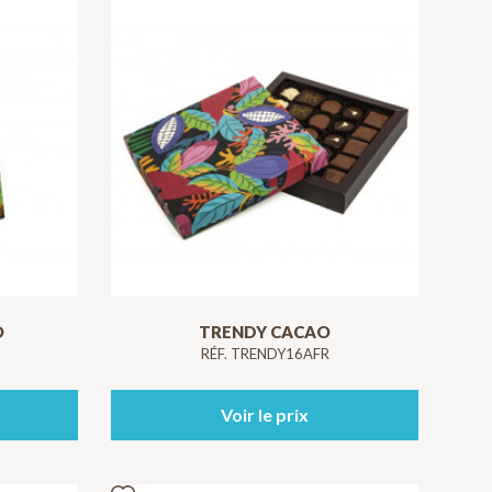
O
TRENDY CACAO
RÉF. TRENDY16AFR
Voir le prix