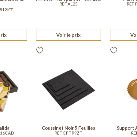
REF AL25
REF 
t
1812KT
prix
Voir le prix
Voi
alida
Coussinet Noir 5 Feuilles
Support 
Y16CAD
REF CPTR9ZT
RE