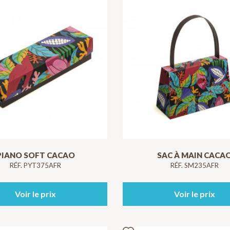
PIANO SOFT CACAO
SAC À MAIN CACA
RÉF. PYT375AFR
RÉF. SM235AFR
Voir le prix
Voir le prix