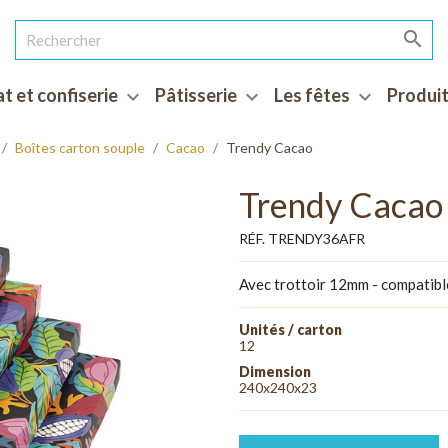

t et confiserie
Pâtisserie
Les fêtes
Produit
expand_more
expand_more
expand_more
Boîtes carton souple
Cacao
Trendy Cacao
Trendy Cacao
RÉF. TRENDY36AFR
Avec trottoir 12mm - compatibl
Unités / carton
12
Dimension
240x240x23