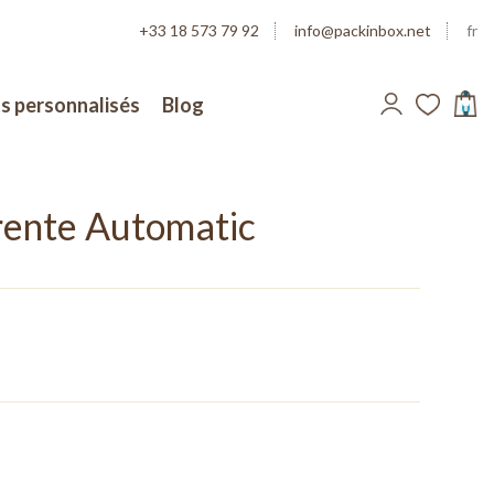
+33 18 573 79 92
info@packinbox.net
fr
s personnalisés
Blog
0
rente Automatic