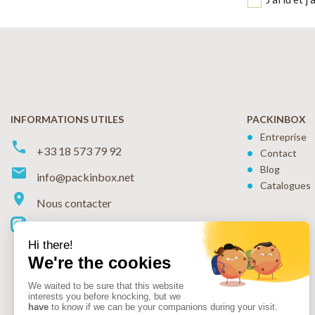
INFORMATIONS UTILES
PACKINBOX
Entreprise
phone
+33 18 573 79 92
Contact
Blog
markunread
info@packinbox.net
Catalogues
location_on
Nous contacter
Instagram