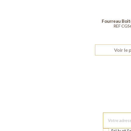
Fourreau Boîte 
REF CGS
Voir le 
J'ai lu et j