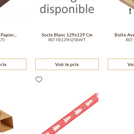
Papier...
Socle Blanc 129x129 Cm
Boîte Ave
375
REF FB129H25BWT
REF
prix
Voir le prix
Voi