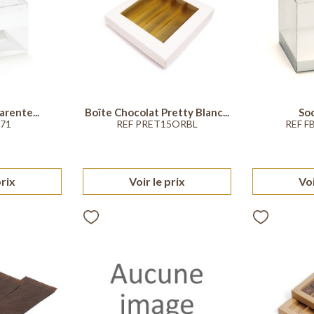
rente...
Boîte Chocolat Pretty Blanc...
Soc
471
REF PRET15ORBL
REF 
prix
Voir le prix
Voi