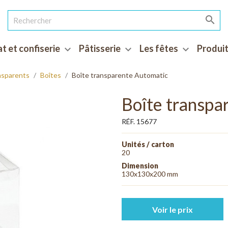

t et confiserie
Pâtisserie
Les fêtes
Produit
expand_more
expand_more
expand_more
nsparents
Boîtes
Boîte transparente Automatic
Boîte transpa
RÉF. 15677
Unités / carton
20
Dimension
130x130x200 mm
Voir le prix