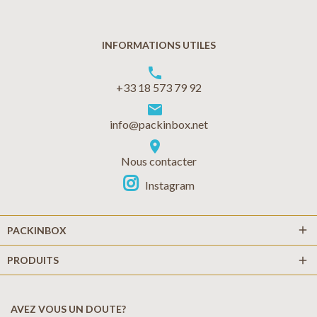
INFORMATIONS UTILES
phone
+33 18 573 79 92
markunread
info@packinbox.net
location_on
Nous contacter
Instagram
add
PACKINBOX
PRODUITS
add
AVEZ VOUS UN DOUTE?