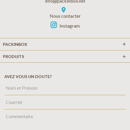
info@packinbox.net
location_on
Nous contacter
Instagram
add
PACKINBOX
PRODUITS
add
AVEZ VOUS UN DOUTE?