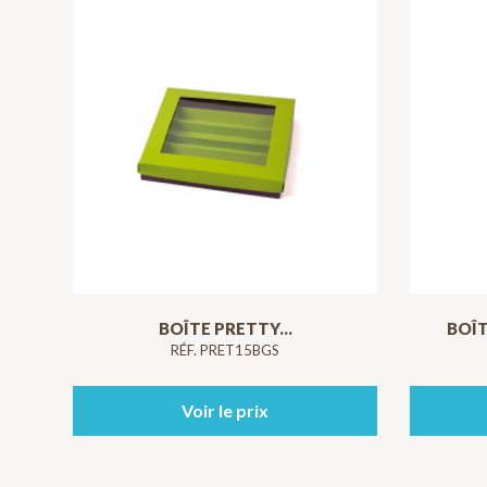
BOÎTE PRETTY...
BOÎT
RÉF. PRET15BGS
Voir le prix