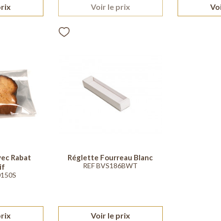
prix
Voir le prix
Voi
vec Rabat
Réglette Fourreau Blanc
REF BVS186BWT
if
0150S
prix
Voir le prix