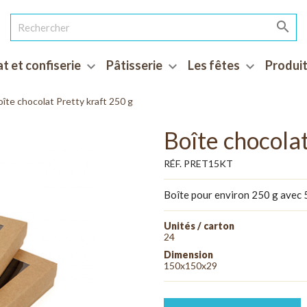

t et confiserie
Pâtisserie
Les fêtes
Produit
expand_more
expand_more
expand_more
oîte chocolat Pretty kraft 250 g
Boîte chocolat
RÉF. PRET15KT
Boîte pour environ 250 g avec 
Unités / carton
24
Dimension
150x150x29