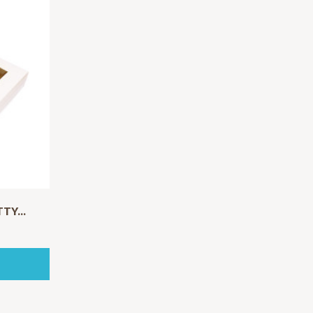
TY...