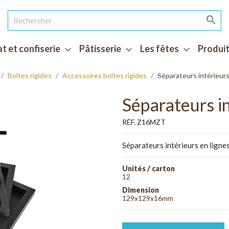

t et confiserie
Pâtisserie
Les fêtes
Produit
expand_more
expand_more
expand_more
Boîtes rigides
Accessoires boîtes rigides
Séparateurs intérieur
Séparateurs i
RÉF. Z16MZT
Séparateurs intérieurs en lignes
Unités / carton
12
Dimension
129x129x16mm