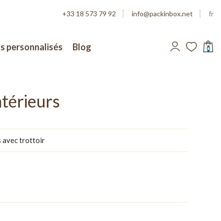
+33 18 573 79 92
info@packinbox.net
fr
s personnalisés
Blog
0
s
ntérieurs
 avec trottoir