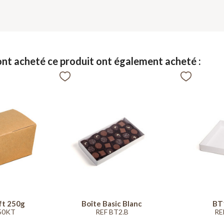
 ont acheté ce produit ont également acheté :
aft 250g
Boîte Basic Blanc
BT
50KT
REF BT2.B
RE