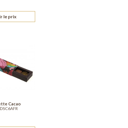
r le prix
ette Cacao
 DSC6AFR