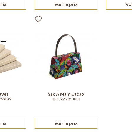
prix
Voir le prix
Voi
aves
Sac À Main Cacao
12WEW
REF SM235AFR
prix
Voir le prix