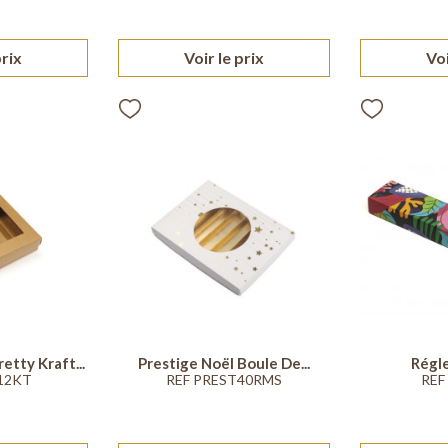
prix
Voir le prix
Voi
etty Kraft...
Prestige Noël Boule De...
Régl
12KT
REF PREST40RMS
REF