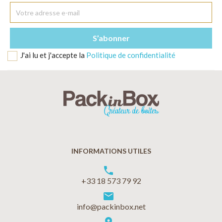
J'ai lu et j'accepte la
Politique de confidentialité
INFORMATIONS UTILES
phone
+33 18 573 79 92
markunread
info@packinbox.net