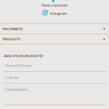
location_on
Nous contacter
Instagram
add
PACKINBOX
PRODUITS
add
AVEZ VOUS UN DOUTE?