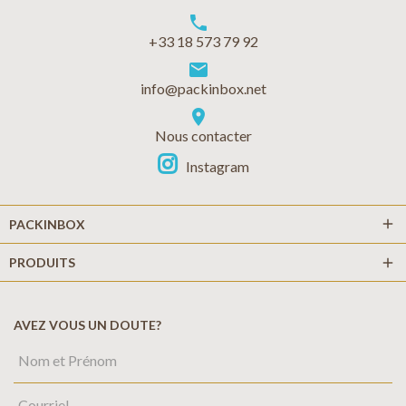
phone
+33 18 573 79 92
markunread
info@packinbox.net
location_on
Nous contacter
Instagram
add
PACKINBOX
PRODUITS
add
AVEZ VOUS UN DOUTE?