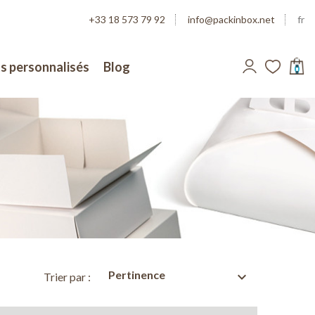
+33 18 573 79 92
info@packinbox.net
fr
s personnalisés
Blog
0
Pertinence
expand_more
Trier par :