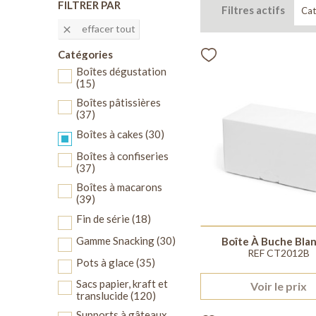
FILTRER PAR
Filtres actifs
Cat
effacer tout

Catégories
Boîtes dégustation
(15)
Boîtes pâtissières
(37)
Boîtes à cakes
(30)
Boîtes à confiseries
(37)
Boîtes à macarons
(39)
Fin de série
(18)
Gamme Snacking
(30)
Boîte À Buche Bla
REF CT2012B
Pots à glace
(35)
Sacs papier, kraft et
Voir le prix
translucide
(120)
Supports à gâteaux