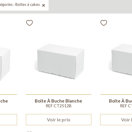
égories : Boîtes à cakes

nche
Boîte À Buche Blanche
Boîte À Bu
REF CT2512B
REF C
Voir le prix
Voir 