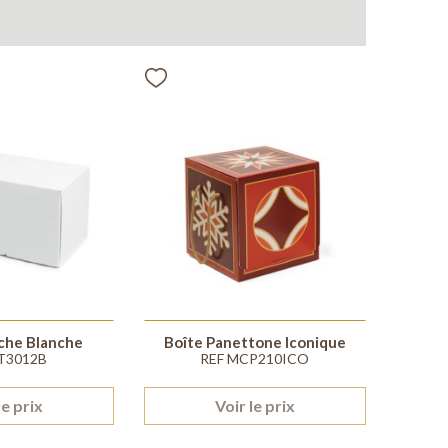
che Blanche
Boîte Panettone Iconique
T3012B
REF MCP210ICO
le prix
Voir le prix