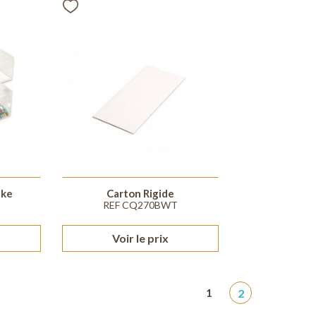
ake
Carton Rigide
REF CQ270BWT
Voir le prix
1
2