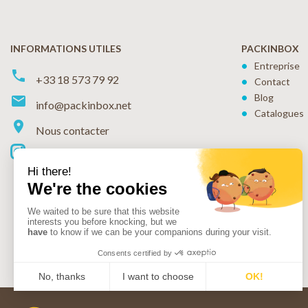
INFORMATIONS UTILES
PACKINBOX
Entreprise
phone
+33 18 573 79 92
Contact
Blog
markunread
info@packinbox.net
Catalogues
location_on
Nous contacter
Instagram